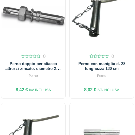
0
0
0
0
Perno doppio per attacco
Perno con maniglia d. 28
out
out
attrezzi zincato. diametro 22 –
lunghezza 130 cm
of
of
5
5
28.
Perno
Perno
8,42
€
8,02
€
IVA INCLUSA
IVA INCLUSA