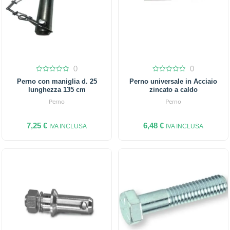
0
0
0
0
Perno con maniglia d. 25
Perno universale in Acciaio
out
out
lunghezza 135 cm
zincato a caldo
of
of
5
5
Perno
Perno
7,25
€
6,48
€
IVA INCLUSA
IVA INCLUSA