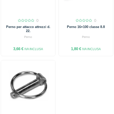
0
0
0
0
Perno per attacco attrezzi d.
Perno 16×100 classe 8.8
out
out
22.
of
of
5
5
Perno
Perno
3,66
€
1,80
€
IVA INCLUSA
IVA INCLUSA