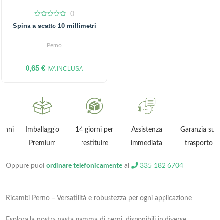
0
0
Spina a scatto 10 millimetri
out
of
5
Perno
0,65
€
IVA INCLUSA
ni
Imballaggio
14 giorni per
Assistenza
Garanzia sul
Premium
restituire
immediata
trasporto
Oppure puoi
ordinare telefonicamente
al
335 182 6704
Ricambi Perno – Versatilità e robustezza per ogni applicazione
Esplora la nostra vasta gamma di perni, disponibili in diverse