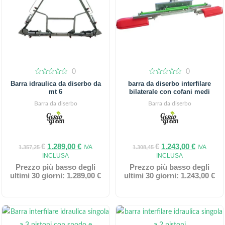
0
0
0
0
Barra idraulica da diserbo da
barra da diserbo interfilare
out
out
mt 6
bilaterale con cofani medi
of
of
5
5
Barra da diserbo
Barra da diserbo
€
1.289,00
€
€
1.243,00
€
IVA
IVA
1.357,25
1.308,45
INCLUSA
INCLUSA
Prezzo più basso degli
Prezzo più basso degli
ultimi 30 giorni:
1.289,00
€
ultimi 30 giorni:
1.243,00
€