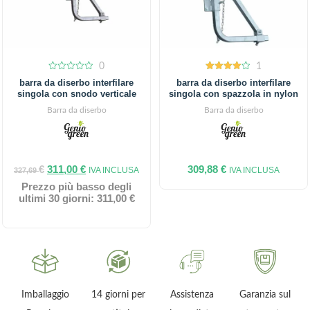
0
1
0
4.00
barra da diserbo interfilare
barra da diserbo interfilare
out
out of 5
singola con snodo verticale
singola con spazzola in nylon
of
5
Barra da diserbo
Barra da diserbo
€
311,00
€
309,88
€
IVA INCLUSA
IVA INCLUSA
327,69
Prezzo più basso degli
ultimi 30 giorni:
311,00
€
Garanzia 2 anni
Imballaggio
14 giorni per
Assistenza
G