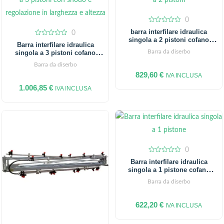
0
0
barra interfilare idraulica
0
out
singola a 2 pistoni cofano
of
0
Barra interfilare idraulica
5
out
medio
Barra da diserbo
singola a 3 pistoni cofano
of
5
medio
Barra da diserbo
829,60
€
IVA INCLUSA
1.006,85
€
IVA INCLUSA
0
0
Barra interfilare idraulica
out
singola a 1 pistone cofano
of
5
medio
Barra da diserbo
622,20
€
IVA INCLUSA