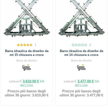
1
0
5.00
0
Barra idraulica da diserbo da
Barra idraulica da diserbo da
out of 5
out
mt 15 chiusura a croce
mt 14 chiusura a croce
of
5
Barra da diserbo
Barra da diserbo
€
3.610,00
€
€
3.477,00
€
IVA
IVA
3.800,30
3.660,00
INCLUSA
INCLUSA
Prezzo più basso degli
Prezzo più basso degli
ultimi 30 giorni:
3.610,00
€
ultimi 30 giorni:
3.477,00
€