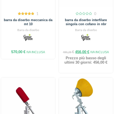
1
0
5.00
0
barra da diserbo meccanica da
barra da diserbo interfilare
out of 5
out
mt 10
singola con cofano in nbr
of
5
Barra da diserbo
Barra da diserbo
570,00
€
€
456,00
€
IVA INCLUSA
IVA INCLUSA
480,28
Prezzo più basso degli
ultimi 30 giorni:
456,00
€