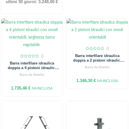
ultimi 30 giorni:
3.248,00
€
0
0
Barra interfilare idraulica
0
out
doppia a 2 pistoni idraulici
of
0
Barra interfilare idraulica
5
out
cofano medio
Barra da diserbo
doppia a 4 pistoni idraulici
of
5
cofano medio
Barra da diserbo
1.346,30
€
IVA INCLUSA
1.735,46
€
IVA INCLUSA