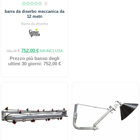
0
0
barra da diserbo meccanica da
out
12 metri
of
5
Barra da diserbo
€
752,00
€
IVA INCLUSA
791,78
Prezzo più basso degli
ultimi 30 giorni:
752,00
€