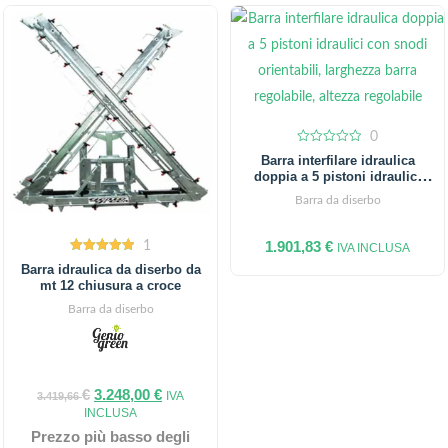
0
0
Barra interfilare idraulica
out
doppia a 5 pistoni idraulici
of
5
cofano medio
Barra da diserbo
1.901,83
€
1
IVA INCLUSA
5.00
Barra idraulica da diserbo da
out of 5
mt 12 chiusura a croce
Barra da diserbo
€
3.248,00
€
IVA
3.419,66
INCLUSA
Prezzo più basso degli