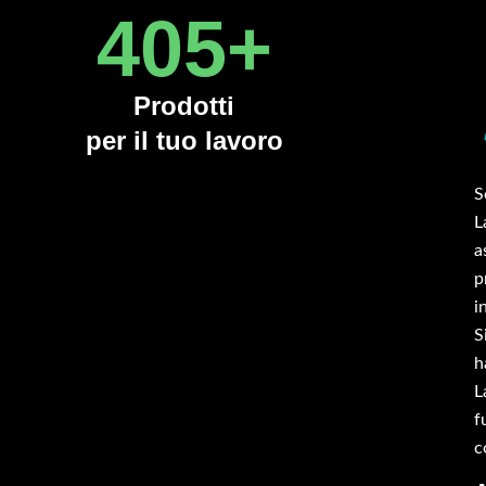
450
+
Prodotti
per il tuo lavoro
inciatutto serie TBOS 160 cm montato su trattrice
S
zzo campo da 50 cv. Acquistato per far fronte a
L
versi ettari di terreno invasi da erba alta. La trincia
a
 mostra ben fatta, solida, pesante, accessoriata
p
me da descrizione presente nel sito. Adatta ai
i
rreni sconnessi del sud barese dove sono inoltre
S
esenti pietre sciolte. Ha macinato perfettamente le
h
bacce, trinciando diversi rami e frantumando le
L
etre incrociate senza avvertire il colpo. Pienamente
f
ddisfatto del macchinario e del lavoro eseguito.
c
nsigliatissimo!