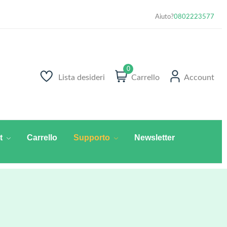
Aiuto?
0802223577
0
Lista desideri
Carrello
Account
t
Carrello
Supporto
Newsletter