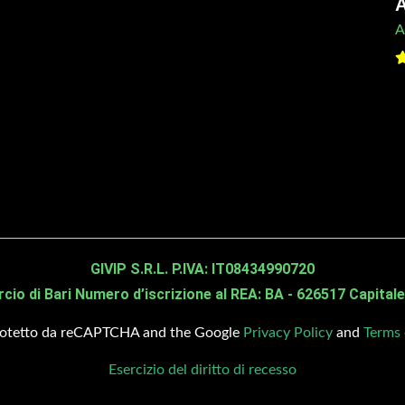
A
gnazio
A
inciatutto tbos 160 cm
GIVIP S.R.L. P.IVA: IT08434990720
o di Bari Numero d’iscrizione al REA: BA - 626517 Capitale 
protetto da reCAPTCHA and the Google
Privacy Policy
and
Terms 
Esercizio del diritto di recesso