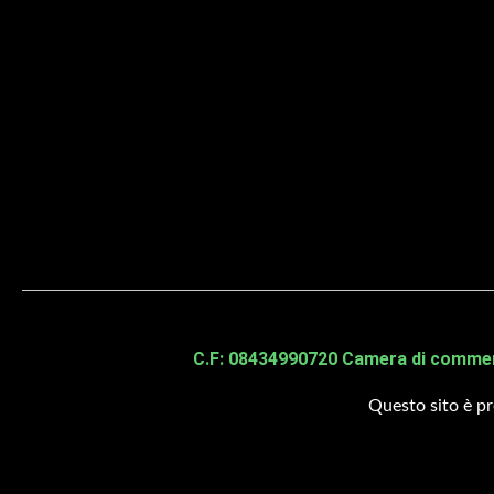
I
Tr
C.F: 08434990720 Camera di commerci
Questo sito è 