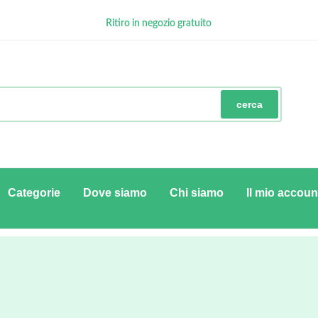
Ritiro in negozio gratuito
GRATUITA con minimo € 100
Pagamenti Sicuri
cerca
Categorie
Dove siamo
Chi siamo
Il mio accoun