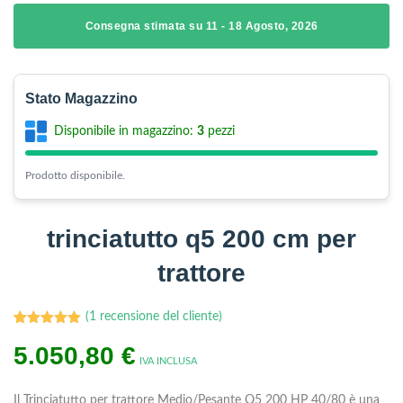
Consegna stimata su 11 - 18 Agosto, 2026
Stato Magazzino
Disponibile in magazzino:
3
pezzi
Prodotto disponibile.
trinciatutto q5 200 cm per
trattore
(
1
recensione del cliente)
1
Valutato
5.050,80
5.00
su 5
€
su base
IVA INCLUSA
di
recensioni
Il Trinciatutto per trattore Medio/Pesante Q5 200 HP 40/80 è una