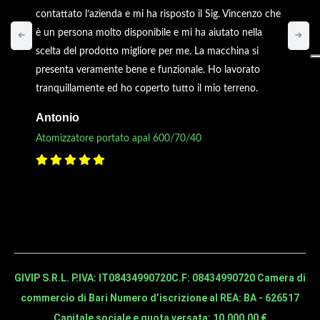
contattato l’azienda e mi ha risposto il Sig. Vincenzo che
è un persona molto disponibile e mi ha aiutato nella
scelta del prodotto migliore per me. La macchina si
presenta veramente bene e funzionale. Ho lavorato
tranquillamente ed ho coperto tutto il mio terreno.
Antonio
Atomizzatore portato apal 600/70/40
GIVIP S.R.L. P.IVA: IT08434990720
C.F: 08434990720 Camera di
commercio di Bari Numero d’iscrizione al REA: BA - 626517
Capitale sociale e quota versata: 10.000,00 €