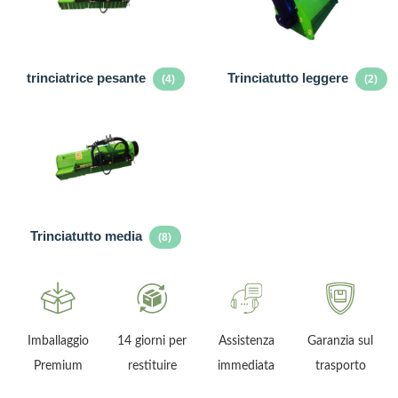
trinciatrice pesante
Trinciatutto leggere
(4)
(2)
Trinciatutto media
(8)
ni
Imballaggio
14 giorni per
Assistenza
Garanzia sul
Premium
restituire
immediata
trasporto