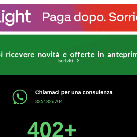
i ricevere novità e offerte in antepri
Iscriviti
Chiamaci per una consulenza
3351826704
450
+