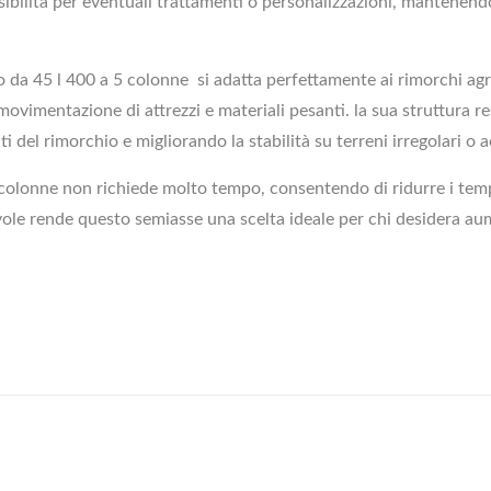
ibilità per eventuali trattamenti o personalizzazioni, mantenend
 da 45 l 400 a 5 colonne si adatta perfettamente ai rimorchi agr
la movimentazione di attrezzi e materiali pesanti. la sua struttura
 del rimorchio e migliorando la stabilità su terreni irregolari o a
5 colonne non richiede molto tempo, consentendo di ridurre i tem
vole rende questo semiasse una scelta ideale per chi desidera aume