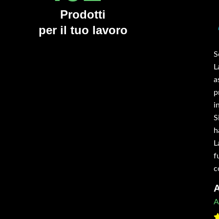
Prodotti
per il tuo lavoro
inciatutto serie TBOS 160 cm montato su trattrice
S
zzo campo da 50 cv. Acquistato per far fronte a
L
versi ettari di terreno invasi da erba alta. La trincia
a
 mostra ben fatta, solida, pesante, accessoriata
p
me da descrizione presente nel sito. Adatta ai
i
rreni sconnessi del sud barese dove sono inoltre
S
esenti pietre sciolte. Ha macinato perfettamente le
h
bacce, trinciando diversi rami e frantumando le
L
etre incrociate senza avvertire il colpo. Pienamente
f
ddisfatto del macchinario e del lavoro eseguito.
c
nsigliatissimo!
A
gnazio
A
inciatutto tbos 160 cm