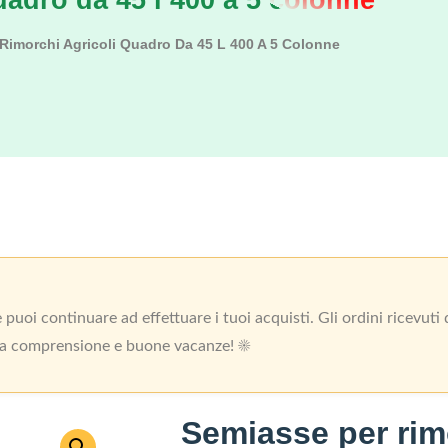
uadro da 45 l 400 a 5 colonne
Rimorchi Agricoli Quadro Da 45 L 400 A 5 Colonne
uoi continuare ad effettuare i tuoi acquisti. Gli ordini ricevut
 la comprensione e buone vacanze! ☀️
Semiasse per rim