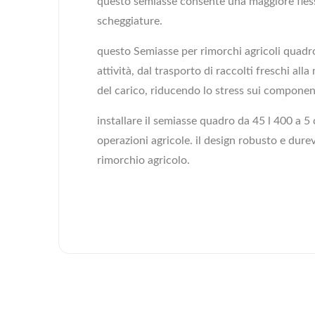
questo semiasse consente una maggiore fless
scheggiature.
questo Semiasse per rimorchi agricoli quadro
attività, dal trasporto di raccolti freschi al
del carico, riducendo lo stress sui componenti
installare il semiasse quadro da 45 l 400 a 
operazioni agricole. il design robusto e dure
rimorchio agricolo.