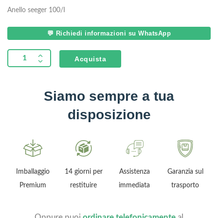
Anello seeger 100/I
💬 Richiedi informazioni su WhatsApp
Acquista
Siamo sempre a tua
disposizione
2
Imballaggio
14 giorni per
Assistenza
Garanzia sul
Premium
restituire
immediata
trasporto
Oppure puoi
ordinare telefonicamente
al