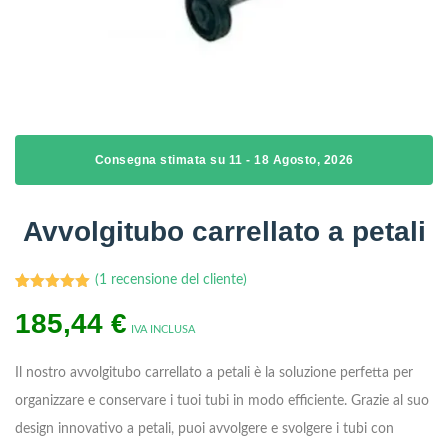
Consegna stimata su 11 - 18 Agosto, 2026
Avvolgitubo carrellato a petali
(
1
recensione del cliente)
1
Valutato
185,44
5.00
su 5
€
su base
IVA INCLUSA
di
recensioni
Il nostro avvolgitubo carrellato a petali è la soluzione perfetta per
organizzare e conservare i tuoi tubi in modo efficiente. Grazie al suo
design innovativo a petali, puoi avvolgere e svolgere i tubi con