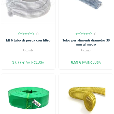
0
0
0
0
Mt 6 tubo di pesca con filtro
Tubo per alimenti diametro 30
out
out
mm al metro
of
of
5
5
Ricambi
Ricambi
37,77
€
6,59
€
IVA INCLUSA
IVA INCLUSA