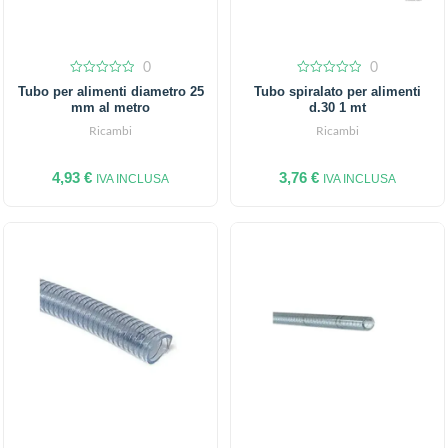
0
0
0
0
Tubo per alimenti diametro 25
Tubo spiralato per alimenti
out
out
mm al metro
d.30 1 mt
of
of
5
5
Ricambi
Ricambi
4,93
€
3,76
€
IVA INCLUSA
IVA INCLUSA