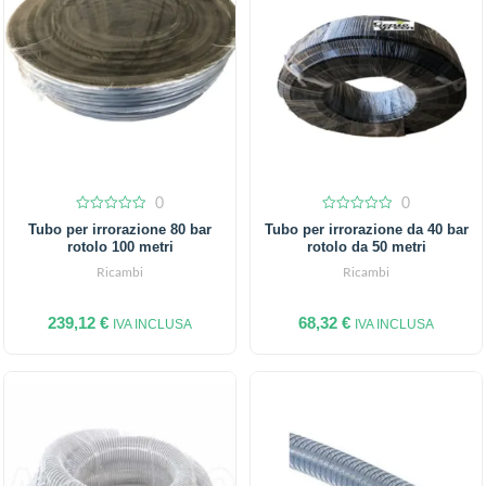
0
0
0
0
Tubo per irrorazione 80 bar
Tubo per irrorazione da 40 bar
out
out
rotolo 100 metri
rotolo da 50 metri
of
of
5
5
Ricambi
Ricambi
239,12
€
68,32
€
IVA INCLUSA
IVA INCLUSA