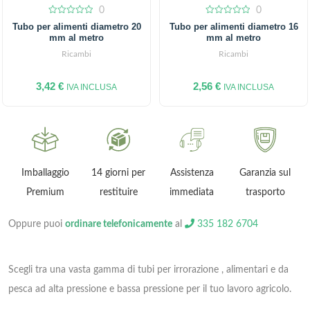
0
0
0
0
Tubo per alimenti diametro 20
Tubo per alimenti diametro 16
out
out
mm al metro
mm al metro
of
of
5
5
Ricambi
Ricambi
3,42
€
2,56
€
IVA INCLUSA
IVA INCLUSA
ni
Imballaggio
14 giorni per
Assistenza
Garanzia sul
Premium
restituire
immediata
trasporto
Oppure puoi
ordinare telefonicamente
al
335 182 6704
Scegli tra una vasta gamma di tubi per irrorazione , alimentari e da
pesca ad alta pressione e bassa pressione per il tuo lavoro agricolo.