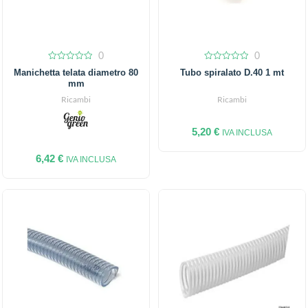
0
0
0
0
Manichetta telata diametro 80
Tubo spiralato D.40 1 mt
out
out
mm
of
of
5
5
Ricambi
Ricambi
5,20
€
IVA INCLUSA
6,42
€
IVA INCLUSA