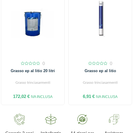
0
0
0
0
Grasso ep al litio 20 litri
Grasso ep al litio
out
out
of
of
5
5
Grasso trinciasarmenti
Grasso trinciasarmenti
172,02
€
6,91
€
IVA INCLUSA
IVA INCLUSA