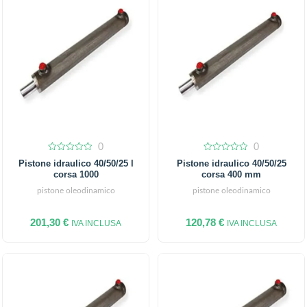
0
0
0
0
Pistone idraulico 40/50/25 l
Pistone idraulico 40/50/25
out
out
corsa 1000
corsa 400 mm
of
of
5
5
pistone oleodinamico
pistone oleodinamico
201,30
€
120,78
€
IVA INCLUSA
IVA INCLUSA