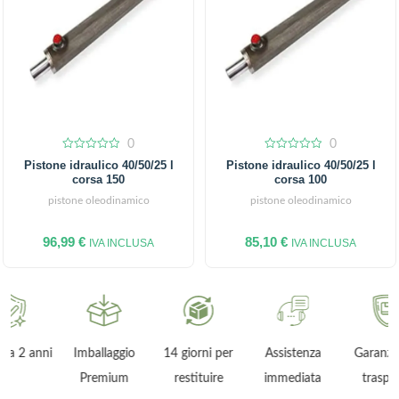
0
0
0
0
Pistone idraulico 40/50/25 l
Pistone idraulico 40/50/25 l
out
out
corsa 150
corsa 100
of
of
5
5
pistone oleodinamico
pistone oleodinamico
96,99
€
85,10
€
IVA INCLUSA
IVA INCLUSA
ni
Imballaggio
14 giorni per
Assistenza
Garanzia sul
Premium
restituire
immediata
trasporto