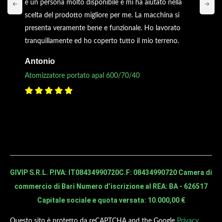
è un persona molto disponibile e mi ha aiutato nella
scelta del prodotto migliore per me. La macchina si
presenta veramente bene e funzionale. Ho lavorato
tranquillamente ed ho coperto tutto il mio terreno.
Antonio
Atomizzatore portato apal 600/70/40
GIVIP S.R.L. P.IVA: IT08434990720
C.F: 08434990720 Camera di
commercio di Bari Numero d’iscrizione al REA: BA - 626517
Capitale sociale e quota versata: 10.000,00 €
Questo sito è protetto da reCAPTCHA and the Google
Privacy