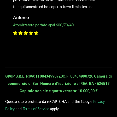
presenta veramente bene e funzionale. Ho lavorato
tranquillamente ed ho coperto tutto il mio terreno.
Antonio
Atomizzatore portato apal 600/70/40
GIVIP S.R.L. P.IVA: IT08434990720
C.F: 08434990720 Camera di
commercio di Bari Numero d’iscrizione al REA: BA - 626517
Capitale sociale e quota versata: 10.000,00 €
Questo sito è protetto da reCAPTCHA and the Google
Privacy
Policy
and
Terms of Service
apply.