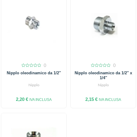
0
0
0
0
Nipplo oleodinamico da 1/2″
Nipplo oleodinamico da 1/2″ x
out
out
1/4″
of
of
5
5
Nipplo
Nipplo
2,20
€
2,15
€
IVA INCLUSA
IVA INCLUSA