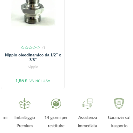
0
0
Nipplo oleodinamico da 1/2″ x
out
3/8″
of
5
Nipplo
1,95
€
IVA INCLUSA
ni
Imballaggio
14 giorni per
Assistenza
Garanzia sul
Premium
restituire
immediata
trasporto