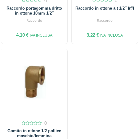
0
0
0
0
Raccordo portagomma dritto
Raccordo in ottone a t 1/2″ f/f/f
out
out
in ottone 10mm 1/2″
of
of
5
5
Raccordo
Raccordo
4,10
€
3,22
€
IVA INCLUSA
IVA INCLUSA
0
0
Gomito in ottone 1/2 pollice
out
maschio/femmina
of