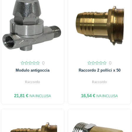
0
0
0
0
Modulo antigoccia
Raccordo 2 pollici x 50
out
out
of
of
5
5
Raccordo
Raccordo
21,81
€
16,54
€
IVA INCLUSA
IVA INCLUSA