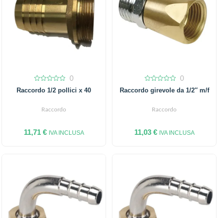
0
0
0
0
Raccordo 1/2 pollici x 40
Raccordo girevole da 1/2″ m/f
out
out
of
of
5
5
Raccordo
Raccordo
11,71
€
11,03
€
IVA INCLUSA
IVA INCLUSA