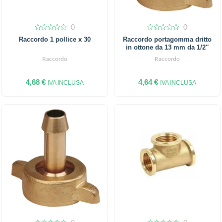
0
0
0
0
Raccordo 1 pollice x 30
Raccordo portagomma dritto
out
out
in ottone da 13 mm da 1/2″
of
of
5
5
Raccordo
Raccordo
4,68
€
4,64
€
IVA INCLUSA
IVA INCLUSA