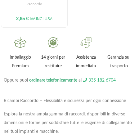
5
Raccordo
2,85
€
IVA INCLUSA
ni
Imballaggio
14 giorni per
Assistenza
Garanzia sul
Premium
restituire
immediata
trasporto
Oppure puoi
ordinare telefonicamente
al
335 182 6704
Ricambi Raccordo – Flessibilità e sicurezza per ogni connessione
Esplora la nostra ampia gamma di raccordi, disponibili in diverse
dimensioni e forme per soddisfare tutte le esigenze di collegamento
nei tuoi impianti e macchine.