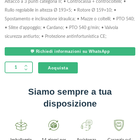
Attacco a 3 punti categoria II;
• Controcassa + controcoltelli;
•
Rullo regolabile in altezza Ø 193×5;
• Rotore Ø 159×10;
•
Spostamento e inclinazione idraulica;
• Mazze o coltelli;
• PTO 540;
• Slitte d’appoggio;
• Cardano;
• PTO 540 g/min;
• Valvola
sicurezza antiurto;
• Protezione antinfortunistica CE;
💬 Richiedi informazioni su WhatsApp
Acquista
Siamo sempre a tua
disposizione