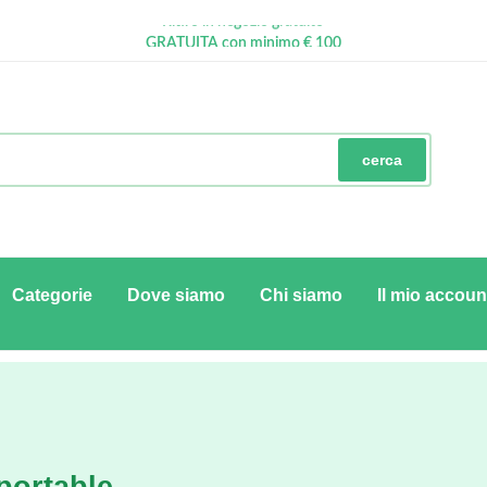
Ritiro in negozio gratuito
GRATUITA con minimo € 100
Pagamenti Sicuri
cerca
Categorie
Dove siamo
Chi siamo
Il mio accoun