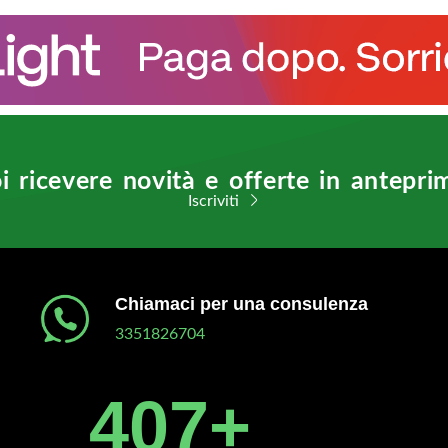
i ricevere novità e offerte in antepri
Iscriviti
Chiamaci per una consulenza
3351826704
450
+