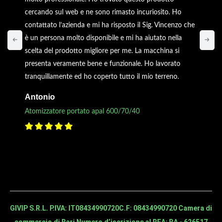
cercando sul web e ne sono rimasto incuriosito. Ho
contattato l’azienda e mi ha risposto il Sig. Vincenzo che
è un persona molto disponibile e mi ha aiutato nella
scelta del prodotto migliore per me. La macchina si
presenta veramente bene e funzionale. Ho lavorato
tranquillamente ed ho coperto tutto il mio terreno.
Antonio
Atomizzatore portato apal 600/70/40
GIVIP S.R.L. P.IVA: IT08434990720
C.F: 08434990720 Camera di
commercio di Bari Numero d’iscrizione al REA: BA - 626517