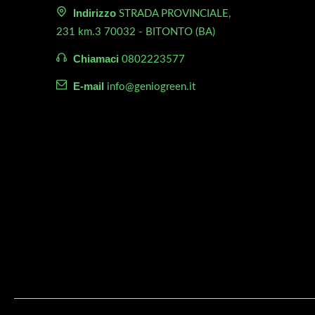
Indirizzo
STRADA PROVINCIALE,
tata sulla mia macchina. Lavora perfettamente
te
231 km.3 70032 - BITONTO (BA)
è veramente costruita con ottimi materiali.
pr
er
Chiamaci
anuele
0802223577
pi
ra idraulica da diserbo da mt 12 chiusura a croce
E-mail
info@geniogreen.it
so
Co
I
Tr