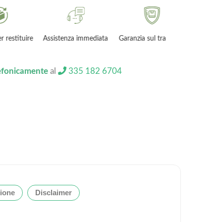
uire
Assistenza immediata
Garanzia sul trasporto
lefonicamente
al
335 182 6704
ione
Disclaimer