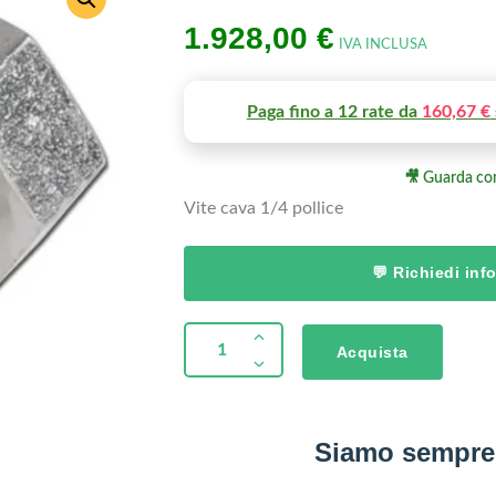
1.928,00
€
IVA INCLUSA
Paga fino a 12 rate da
160,67 €
🎥 Guarda co
Vite cava 1/4 pollice
💬 Richiedi in
Acquista
Siamo sempre 