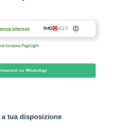
ⓘ
senza interessi
me funziona PagoLight
formazioni su WhatsApp
a tua disposizione