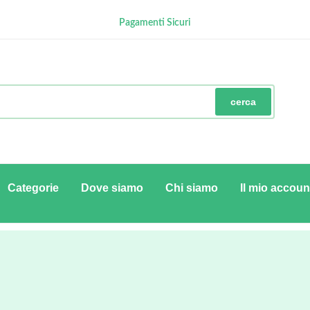
Ritiro in negozio gratuito
GRATUITA con minimo € 100
Pagamenti Sicuri
cerca
Categorie
Dove siamo
Chi siamo
Il mio accoun