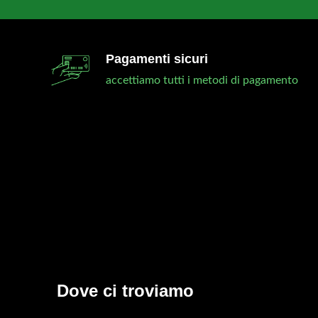
Pagamenti sicuri
accettiamo tutti i metodi di pagamento
mia esperienza è stata molto positiva. Prima
Tr
l’acquisto ho scritto un messaggio al reparto
me
nico che mi hanno saputo dare tutte le
di
Dove ci troviamo
ormazioni che avevo bisogno. La spedizione è stata
si
oce ed affidabile e una volta arrivata la barra l’ho
co