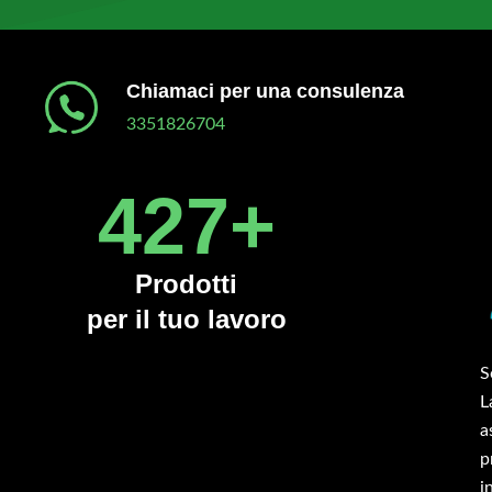
Chiamaci per una consulenza
3351826704
450
+
Prodotti
per il tuo lavoro
inciatutto serie TBOS 160 cm montato su trattrice
S
zzo campo da 50 cv. Acquistato per far fronte a
L
versi ettari di terreno invasi da erba alta. La trincia
a
 mostra ben fatta, solida, pesante, accessoriata
p
me da descrizione presente nel sito. Adatta ai
i