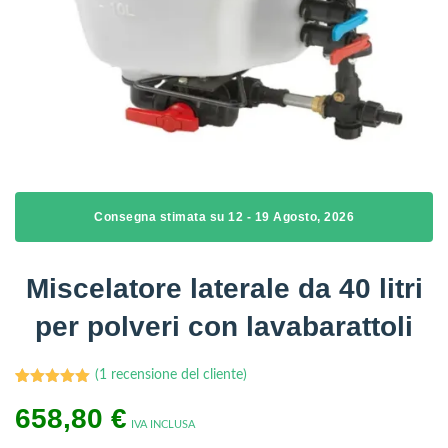
Consegna stimata su 12 - 19 Agosto, 2026
Miscelatore laterale da 40 litri
per polveri con lavabarattoli
(
1
recensione del cliente)
1
Valutato
658,80
5.00
su 5
€
su base
IVA INCLUSA
di