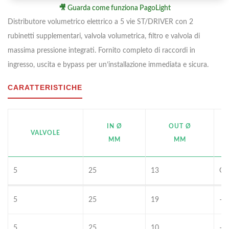
🎥 Guarda come funziona PagoLight
Distributore volumetrico elettrico a 5 vie ST/DRIVER con 2
rubinetti supplementari, valvola volumetrica, filtro e valvola di
massima pressione integrati. Fornito completo di raccordi in
ingresso, uscita e bypass per un’installazione immediata e sicura.
CARATTERISTICHE
IN Ø
OUT Ø
VALVOLE
MM
MM
5
25
13
G 
5
25
19
–
5
25
10
–