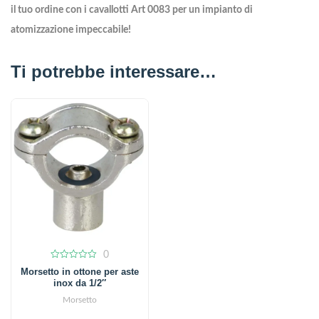
il tuo ordine con i cavallotti Art 0083 per un impianto di
atomizzazione impeccabile!
Ti potrebbe interessare…
0
0
Morsetto in ottone per aste
out
inox da 1/2″
of
5
Morsetto