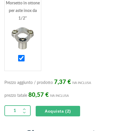
Morsetto in ottone
per aste inox da
1/2"
Morsetto
in
ottone
per
7,37
€
Prezzo aggiunto / prodotto
IVA INCLUSA
aste
80,57
€
prezzo tatale
inox
IVA INCLUSA
da
Acquista
2
1/2"