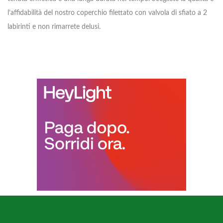
l’affidabilità del nostro coperchio filettato con valvola di sfiato a 2
labirinti e non rimarrete delusi.