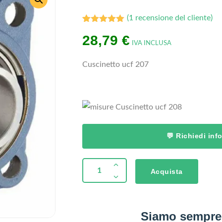
(
1
recensione del cliente)
1
Valutato
28,79
€
5.00
su 5
IVA INCLUSA
su base
di
recensioni
Cuscinetto ucf 207
💬 Richiedi in
Acquista
Siamo sempre 