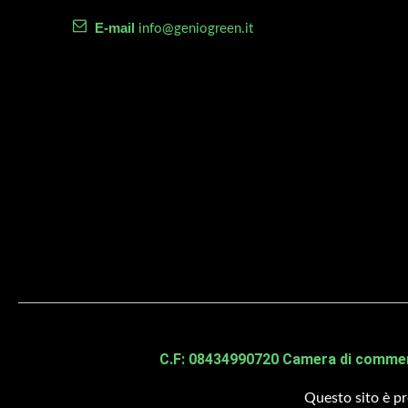
pi
ra idraulica da diserbo da mt 12 chiusura a croce
E-mail
info@geniogreen.it
so
Co
I
Tr
C.F: 08434990720 Camera di commerci
Questo sito è 