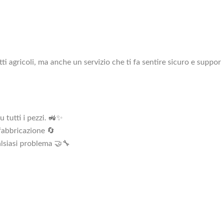
otti agricoli, ma anche un servizio che ti fa sentire sicuro e suppo
u tutti i pezzi. 🚜✨
 fabbricazione 🔄
alsiasi problema 🤝🔧