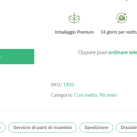
Garanzia 2 anni
Imballaggio Premium
14 giorni per restit
Oppure puoi
ordinare te
6
SKU:
1902
Categoria:
Cuscinetto
,
Ricambi
)
Servizio di parti di ricambio
Spedizione
Disclai