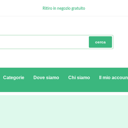
Ritiro in negozio gratuito
GRATUITA con minimo € 100
Pagamenti Sicuri
cerca
Categorie
Dove siamo
Chi siamo
Il mio accoun