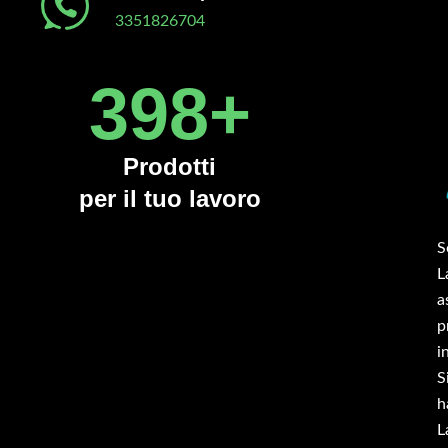
3351826704
450
+
Prodotti
per il tuo lavoro
inciatutto serie TBOS 160 cm montato su trattrice
S
zzo campo da 50 cv. Acquistato per far fronte a
L
versi ettari di terreno invasi da erba alta. La trincia
a
 mostra ben fatta, solida, pesante, accessoriata
p
me da descrizione presente nel sito. Adatta ai
i
rreni sconnessi del sud barese dove sono inoltre
S
esenti pietre sciolte. Ha macinato perfettamente le
h
bacce, trinciando diversi rami e frantumando le
L