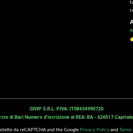
etre incrociate senza avvertire il colpo. Pienamente
f
ddisfatto del macchinario e del lavoro eseguito.
c
nsigliatissimo!
A
gnazio
A
inciatutto tbos 160 cm
GIVIP S.R.L. P.IVA: IT08434990720
o di Bari Numero d’iscrizione al REA: BA - 626517 Capitale 
protetto da reCAPTCHA and the Google
Privacy Policy
and
Terms 