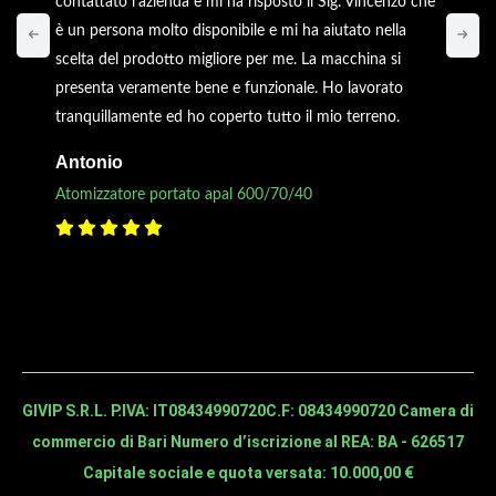
contattato l’azienda e mi ha risposto il Sig. Vincenzo che
è un persona molto disponibile e mi ha aiutato nella
scelta del prodotto migliore per me. La macchina si
presenta veramente bene e funzionale. Ho lavorato
tranquillamente ed ho coperto tutto il mio terreno.
Antonio
Atomizzatore portato apal 600/70/40
GIVIP S.R.L. P.IVA: IT08434990720
C.F: 08434990720 Camera di
commercio di Bari Numero d’iscrizione al REA: BA - 626517
Capitale sociale e quota versata: 10.000,00 €