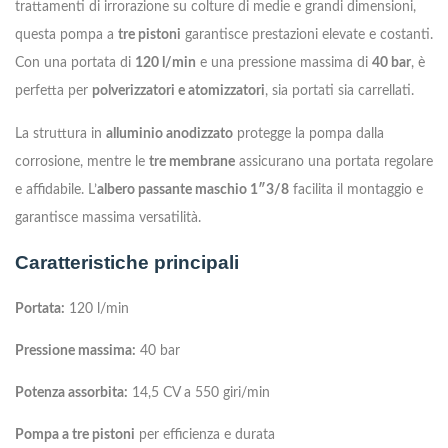
trattamenti di irrorazione su colture di medie e grandi dimensioni,
questa pompa a
tre pistoni
garantisce prestazioni elevate e costanti.
Con una portata di
120 l/min
e una pressione massima di
40 bar
, è
perfetta per
polverizzatori e atomizzatori
, sia portati sia carrellati.
La struttura in
alluminio anodizzato
protegge la pompa dalla
corrosione, mentre le
tre membrane
assicurano una portata regolare
e affidabile. L’
albero passante maschio 1″3/8
facilita il montaggio e
garantisce massima versatilità.
Caratteristiche principali
Portata:
120 l/min
Pressione massima:
40 bar
Potenza assorbita:
14,5 CV a 550 giri/min
Pompa a tre pistoni
per efficienza e durata