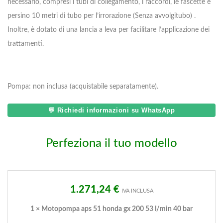
necessario, compresi i tubi di collegamento, i raccordi, le fascette e
persino 10 metri di tubo per l’irrorazione (Senza avvolgitubo) .
Inoltre, è dotato di una lancia a leva per facilitare l’applicazione dei
trattamenti.
Pompa: non inclusa (acquistabile separatamente).
💬 Richiedi informazioni su WhatsApp
Perfeziona il tuo modello
1.271,24
€
IVA INCLUSA
1
×
Motopompa aps 51 honda gx 200 53 l/min 40 bar