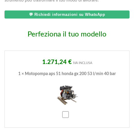
strumento può trasformare il tuo modo di lavorare!
💬 Richiedi informazioni su WhatsApp
Perfeziona il tuo modello
1.271,24
€
IVA INCLUSA
1
×
Motopompa aps 51 honda gx 200 53 l/min 40 bar
Motopompa
aps
51