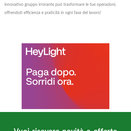
innovativo gruppo irrorante può trasformare le tue operazioni,
offrendoti efficienza e praticità in ogni fase del lavoro!