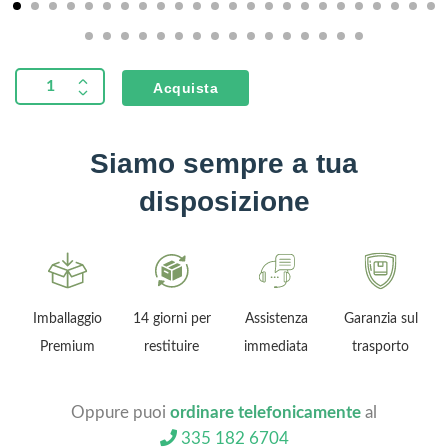
honda
gx
200
Acquista
53
l/min
40
Siamo sempre a tua
bar
disposizione
Imballaggio
14 giorni per
Assistenza
Garanzia sul
Premium
restituire
immediata
trasporto
Oppure puoi
ordinare telefonicamente
al
335 182 6704