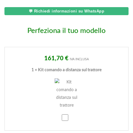
💬 Richiedi informazioni su WhatsApp
Perfeziona il tuo modello
161,70
€
IVA INCLUSA
1
×
Kit comando a distanza sul trattore
Kit
comando
a