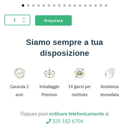
distanza
sul
Acquista
trattore
Siamo sempre a tua
disposizione
Garanzia 2
Imballaggio
14 giorni per
Assistenza
anni
Premium
restituire
immediata
Oppure puoi
ordinare telefonicamente
al
335 182 6704