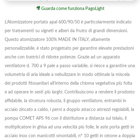
🎥 Guarda come funziona PagoLight
L’Atomizzatore portato apal 600/90/50 è particolarmente indicato
per trattamenti su vigneti e alberi da frutto di grandi dimensioni.
Questo atomizzatore 100% MADE IN ITALY, altamente
personalizzabile, è stato progettato per garantire elevate prestazioni
anche con trattrici di ridotte potenze. Grazie ad un apparato
ventilatore d. 700 a 9 pale a passo variabile, si riesce a garantire una
volumetria di aria ideale a nebulizzare in modo ottimale la miscela
dei prodotti fitosanitari all’interno della chioma vegetativa più folta
e ad operare in sesti più larghi. Contribuiscono a rendere il prodotto
affidabile, la struttura robusta, il gruppo ventilatore, entrambi in
acciaio zincato a caldo, i perni a doppio attacco attrezzi regolabili, la
pompa COMET APS 96 con il distritutore a distanza sul telaio, il
moltiplicatore in ghisa ad una velocità più folle, le aste porta getti in
acciaio inox con manicotti smontabili, n° 10 getti in ottone a doppia