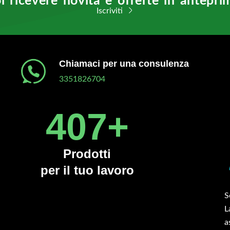
i ricevere novità e offerte in antepri
Iscriviti
Chiamaci per una consulenza
3351826704
450
+
Prodotti
per il tuo lavoro
inciatutto serie TBOS 160 cm montato su trattrice
S
zzo campo da 50 cv. Acquistato per far fronte a
L
versi ettari di terreno invasi da erba alta. La trincia
a