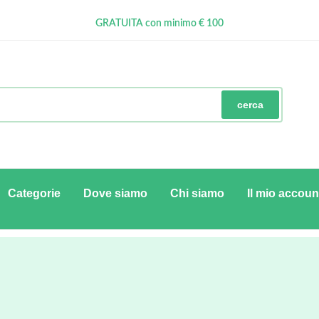
Ritiro in negozio gratuito
GRATUITA con minimo € 100
Pagamenti Sicuri
cerca
Categorie
Dove siamo
Chi siamo
Il mio accoun