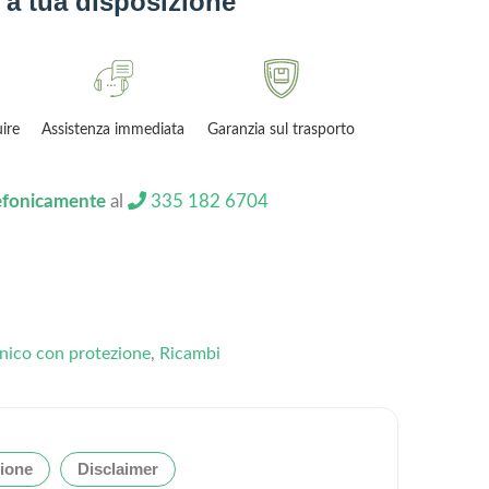
a tua disposizione
 giorni per restituire
Assistenza immediata
Garanzia sul trasporto
lefonicamente
al
335 182 6704
nico con protezione
,
Ricambi
ione
Disclaimer