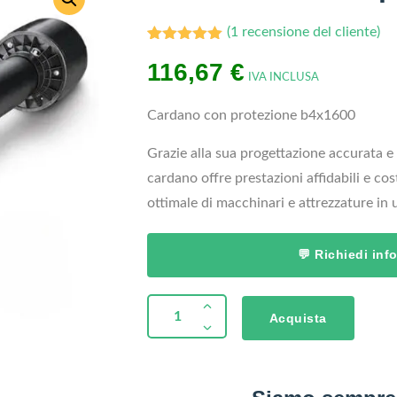
(
1
recensione del cliente)
1
Valutato
116,67
€
5.00
su 5
IVA INCLUSA
su base
di
recensioni
Cardano con protezione b4x1600
Grazie alla sua progettazione accurata e a
cardano offre prestazioni affidabili e c
ottimale di macchinari e attrezzature in 
💬 Richiedi in
Acquista