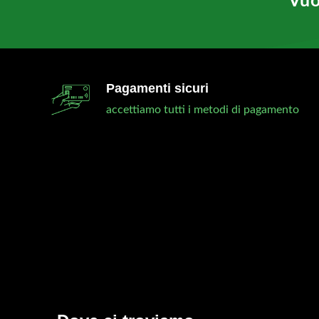
Vuo
Pagamenti sicuri
accettiamo tutti i metodi di pagamento
mia esperienza è stata molto positiva. Prima
Tr
l’acquisto ho scritto un messaggio al reparto
me
nico che mi hanno saputo dare tutte le
di