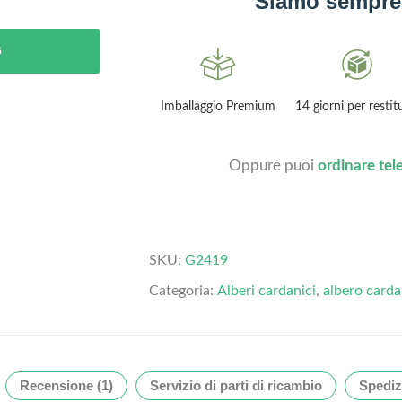
Siamo sempre 
6
Garanzia 2 anni
Imballaggio Premium
14
Oppure puoi
ordinare te
SKU:
G2419
Categoria:
Alberi cardanici
,
albero carda
Recensione (1)
Servizio di parti di ricambio
Spediz