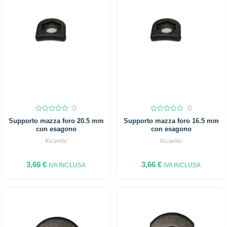
0
0
0
0
Supporto mazza foro 20.5 mm
Supporto mazza foro 16.5 mm
out
out
con esagono
con esagono
of
of
5
5
Ricambi
Ricambi
3,66
€
3,66
€
IVA INCLUSA
IVA INCLUSA