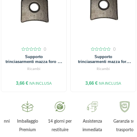
0
0
0
0
Supporto
Supporto
out
out
trinciasarmenti mazza foro da
trinciasarmenti mazza foro
of
of
5
5
20.5 mm
16.5 mm
Ricambi
Ricambi
3,66
€
3,66
€
IVA INCLUSA
IVA INCLUSA
ni
Imballaggio
14 giorni per
Assistenza
Garanzia sul
Premium
restituire
immediata
trasporto