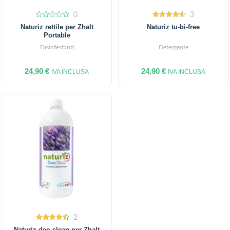
0
3
0
4.67
Naturiz rettile per Zhalt
Naturiz tu-bi-free
out
out of 5
Portable
of
5
Disinfestanti
Detergente
24,90
€
24,90
€
IVA INCLUSA
IVA INCLUSA
2
4.50
Naturiz deo-clean per Zhalt