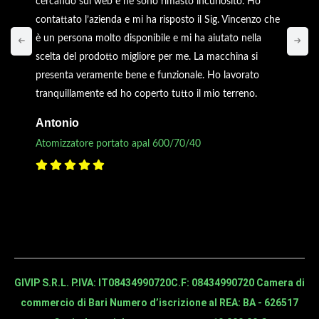
cercando sul web e ne sono rimasto incuriosito. Ho
contattato l’azienda e mi ha risposto il Sig. Vincenzo che
è un persona molto disponibile e mi ha aiutato nella
scelta del prodotto migliore per me. La macchina si
presenta veramente bene e funzionale. Ho lavorato
tranquillamente ed ho coperto tutto il mio terreno.
Antonio
Atomizzatore portato apal 600/70/40
GIVIP S.R.L. P.IVA: IT08434990720
C.F: 08434990720 Camera di
commercio di Bari Numero d’iscrizione al REA: BA - 626517