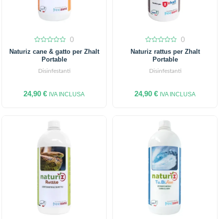
0
0
0
0
Naturiz cane & gatto per Zhalt
Naturiz rattus per Zhalt
out
out
Portable
Portable
of
of
5
5
Disinfestanti
Disinfestanti
24,90
€
24,90
€
IVA INCLUSA
IVA INCLUSA