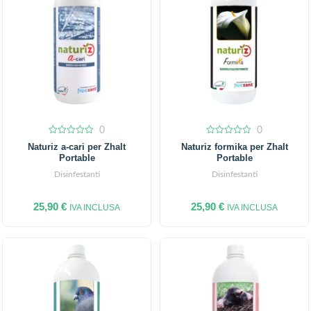
0
0
0
0
Naturiz a-cari per Zhalt
Naturiz formika per Zhalt
out
out
Portable
Portable
of
of
5
5
Disinfestanti
Disinfestanti
25,90
€
25,90
€
IVA INCLUSA
IVA INCLUSA