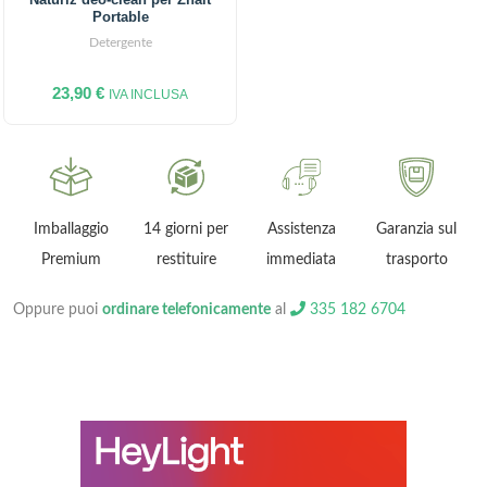
out of 5
Portable
Detergente
23,90
€
IVA INCLUSA
ni
Imballaggio
14 giorni per
Assistenza
Garanzia sul
Premium
restituire
immediata
trasporto
Oppure puoi
ordinare telefonicamente
al
335 182 6704